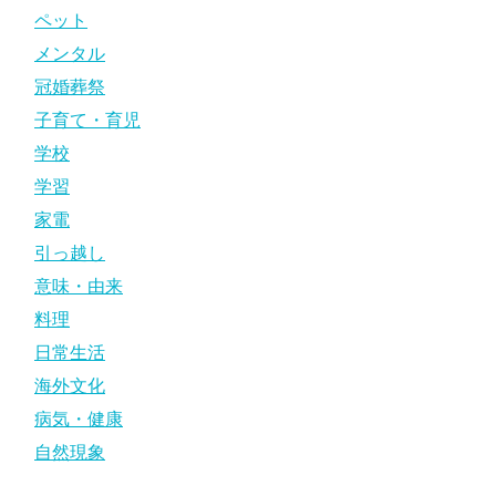
ペット
メンタル
冠婚葬祭
子育て・育児
学校
学習
家電
引っ越し
意味・由来
料理
日常生活
海外文化
病気・健康
自然現象