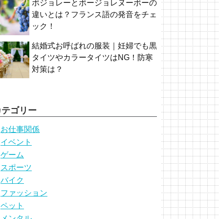
ボジョレーとボージョレヌーボーの
違いとは？フランス語の発音をチェ
ック！
結婚式お呼ばれの服装｜妊婦でも黒
タイツやカラータイツはNG！防寒
対策は？
カテゴリー
お仕事関係
イベント
ゲーム
スポーツ
バイク
ファッション
ペット
メンタル