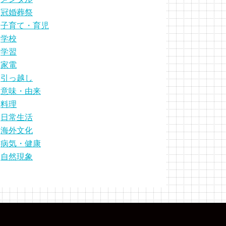
冠婚葬祭
子育て・育児
学校
学習
家電
引っ越し
意味・由来
料理
日常生活
海外文化
病気・健康
自然現象