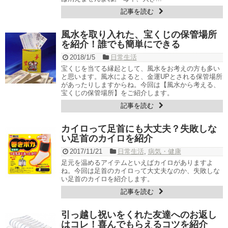
記事を読む
風水を取り入れた、宝くじの保管場所
を紹介！誰でも簡単にできる
2018/1/5
日常生活
宝くじを当てる縁起として、風水をお考えの方も多い
と思います。風水によると、金運UPとされる保管場所
があったりしますからね。今回は【風水から考える、
宝くじの保管場所】をご紹介します。
記事を読む
カイロって足首にも大丈夫？失敗しな
い足首のカイロを紹介
2017/11/21
日常生活
,
病気・健康
足元を温めるアイテムといえばカイロがありますよ
ね。今回は足首のカイロって大丈夫なのか、失敗しな
い足首のカイロを紹介します。
記事を読む
引っ越し祝いをくれた友達へのお返し
はコレ！喜んでもらえるコツを紹介