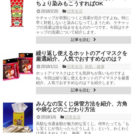
ちょり染みもこうすればOK
2018/2/20
日常生活
ケチャップが衣類につくと洗濯が厄介ですよね。特に
早く対処しないと染みになってしまうため、ケチャッ
プの洗濯は頭を悩ませるものの一つです。今回はケチ
ャップの洗濯について紹介します。
記事を読む
繰り返し使えるホットのアイマスクを
厳選紹介、人気でおすすめなのは？
2018/1/11
日常生活
,
病気・健康
ホットアイマスクはとても気持ちが良いものですよ
ね。今回は繰り返し使えるホットのアイマスクを厳選
紹介、人気でおすすめなのは？を紹介します。
記事を読む
みんなの宝くじ保管方法を紹介、方角
や袋などのこだわり方法
2018/1/6
日常生活
高額な当選金額が魅力的な宝くじ。何年たっても「も
し宝くじが当たったらどうしよう」という、わくわく
は消えませんよね。 毎年、大き...