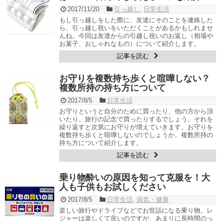
2017/11/20
引っ越し
,
日常生活
もし引っ越しをした際に、友達にそのことを連絡した
ら、引っ越し祝いをいただくことがあるかもしれませ
んね。今回は友達からの引越し祝いのお返し（相場や
お菓子、おしゃれなもの）について紹介します。
記事を読む
お守りを複数持ち歩くと喧嘩しない？
複数所持の持ち方について
2017/8/5
日常生活
お守りというと自分のために買ったり、他の方から頂
いたり、旅行の記念で買ったりするでしょう。それを
繰り返すと次第にお守りが増えていきます。お守りを
複数持ち歩くと喧嘩しないのでしょうか。複数所持の
持ち方について紹介します。
記事を読む
乗り物酔いの原因を知って克服を！大
人も子供もお試しください
2017/8/5
日常生活
,
病気・健康
楽しい旅行やドライブなどでお世話になる乗り物。レ
ジャーは楽しくて良いのですが、あまりに長時間のっ